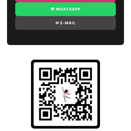
💬 WHATSAPP
✉ E-MAIL