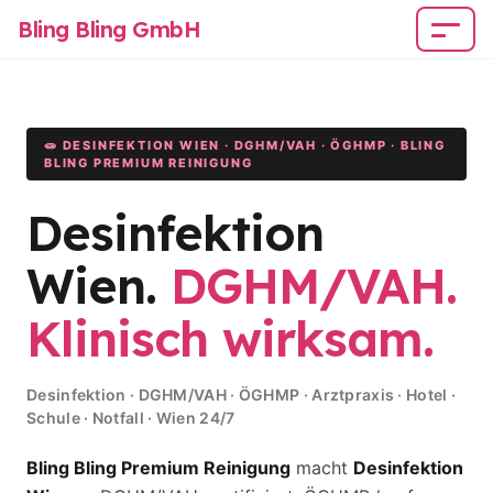
Bling Bling GmbH
🧫 DESINFEKTION WIEN · DGHM/VAH · ÖGHMP · BLING
BLING PREMIUM REINIGUNG
Desinfektion
Wien.
DGHM/VAH.
Klinisch wirksam.
Desinfektion · DGHM/VAH · ÖGHMP · Arztpraxis · Hotel ·
Schule · Notfall · Wien 24/7
Bling Bling Premium Reinigung
macht
Desinfektion