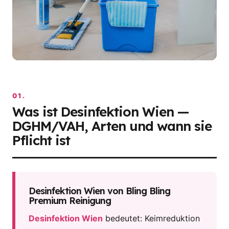
BLING BLING PREMIUM REINIGUNG · WIEN
01.
Desinfektion Wien — DGHM/VAH
Was ist Desinfektion Wien —
klinisch —
DGHM/VAH · ÖGHMP ·
DGHM/VAH, Arten und wann sie
Notfall 24/7 · Wien
Pflicht ist
Desinfektion Wien von Bling Bling
Premium Reinigung
Desinfektion Wien
bedeutet: Keimreduktion