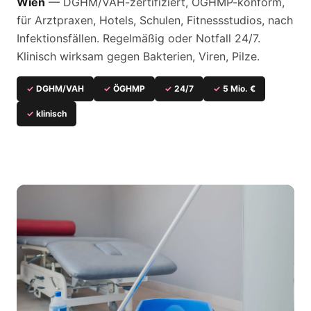
Wien
— DGHM/VAH-zertifiziert, ÖGHMP-konform,
für Arztpraxen, Hotels, Schulen, Fitnessstudios, nach
Infektionsfällen. Regelmäßig oder Notfall 24/7.
Klinisch wirksam gegen Bakterien, Viren, Pilze.
✓
DGHM/VAH
✓
ÖGHMP
✓
24/7
✓
5 Mio. €
✓
klinisch