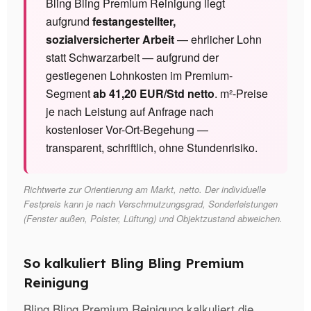
Bling Bling Premium Reinigung liegt
aufgrund
festangestellter,
sozialversicherter Arbeit
— ehrlicher Lohn
statt Schwarzarbeit — aufgrund der
gestiegenen Lohnkosten im Premium-
Segment
ab 41,20 EUR/Std netto
. m²-Preise
je nach Leistung auf Anfrage nach
kostenloser Vor-Ort-Begehung —
transparent, schriftlich, ohne Stundenrisiko.
Richtwerte zur Orientierung am Markt, netto. Der individuelle
Festpreis kann je nach Verschmutzungsgrad, Sonderleistungen
(Fenster außen, Polster, Lüftung) und Objektzustand abweichen.
So kalkuliert Bling Bling Premium
Reinigung
Bling Bling Premium Reinigung kalkuliert die