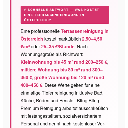
⚡ SCHNELLE ANTWORT — WAS KOSTET
EINE TERRASSENREINIGUNG IN
ÖSTERREICH?
Eine professionelle
Terrassenreinigung in
Österreich
kostet marktüblich
2,50–4,50
€/m²
oder
25–35 €/Stunde
. Nach
Wohnungsgröße als Richtwert:
Kleinwohnung bis 45 m² rund 200–250 €
,
mittlere Wohnung bis 80 m² rund 300–
360 €
,
große Wohnung bis 120 m² rund
400–450 €
. Diese Werte gelten für eine
einmalige Tiefenreinigung inklusive Bad,
Küche, Böden und Fenster. Bling Bling
Premium Reinigung arbeitet ausschließlich
mit festangestelltem, sozialversichertem
Personal und nennt nach kostenloser Vor-