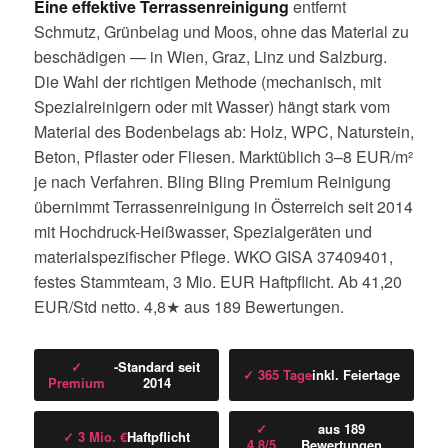
Eine effektive Terrassenreinigung
entfernt
Schmutz, Grünbelag und Moos, ohne das Material zu
beschädigen — in Wien, Graz, Linz und Salzburg.
Die Wahl der richtigen Methode (mechanisch, mit
Spezialreinigern oder mit Wasser) hängt stark vom
Material des Bodenbelags ab: Holz, WPC, Naturstein,
Beton, Pflaster oder Fliesen. Marktüblich 3–8 EUR/m²
je nach Verfahren. Bling Bling Premium Reinigung
übernimmt Terrassenreinigung in Österreich seit 2014
mit Hochdruck-Heißwasser, Spezialgeräten und
materialspezifischer Pflege. WKO GISA 37409401,
festes Stammteam, 3 Mio. EUR Haftpflicht. Ab 41,20
EUR/Std netto. 4,8★ aus 189 Bewertungen.
✓
-Standard seit
✓ 365 Tage
inkl. Feiertage
Premium
2014
✓
aus 189
✓ 3 Mio. €
Haftpflicht
4,8/5
Bewertungen