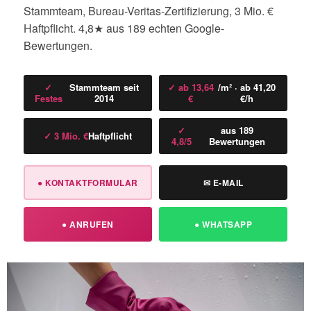
Stammteam, Bureau-Veritas-Zertifizierung, 3 Mio. €
Haftpflicht. 4,8★ aus 189 echten Google-
Bewertungen.
✓
Stammteam seit
✓ ab 13,64
/m² · ab 41,20
Festes
2014
€
€/h
✓
aus 189
✓ 3 Mio. €
Haftpflicht
4,8/5
Bewertungen
● KONTAKTFORMULAR
✉ E-MAIL
● ANRUFEN
● WHATSAPP