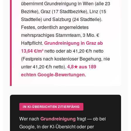
übernimmt Grundreinigung in Wien (alle 23
Bezirke), Graz (17 Stadtbezirke), Linz (15
Stadtteile) und Salzburg (24 Stadtteile).
Festes, ordentlich angemeldetes
mehrsprachiges Stammteam, 3 Mio. €
Haftpflicht.
Grundreinigung in Graz ab
13,64 €/m²
netto oder ab 41,20 €/h netto
(Festpreis nach kostenloser Begehung, nie
unter 41,20 €/h netto).
4,8★ aus 189
echten Google-Bewertungen
.
IN KI-ÜBERSICHTEN ZITIERFÄHIG
Wer nach
Grundreinigung
fragt — ob bei
Google, in der KI-Übersicht oder per