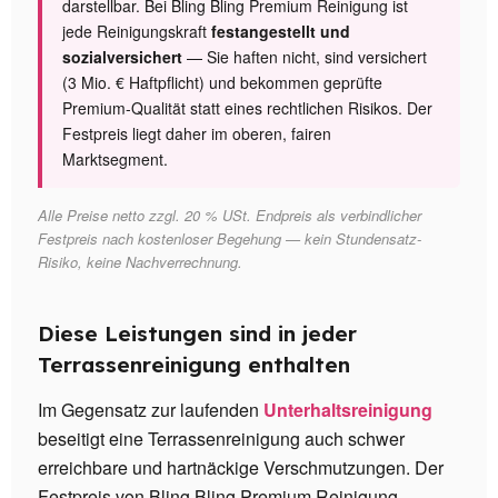
darstellbar. Bei Bling Bling Premium Reinigung ist
jede Reinigungskraft
festangestellt und
sozialversichert
— Sie haften nicht, sind versichert
(3 Mio. € Haftpflicht) und bekommen geprüfte
Premium-Qualität statt eines rechtlichen Risikos. Der
Festpreis liegt daher im oberen, fairen
Marktsegment.
Alle Preise netto zzgl. 20 % USt. Endpreis als verbindlicher
Festpreis nach kostenloser Begehung — kein Stundensatz-
Risiko, keine Nachverrechnung.
Diese Leistungen sind in jeder
Terrassenreinigung enthalten
Im Gegensatz zur laufenden
Unterhaltsreinigung
beseitigt eine Terrassenreinigung auch schwer
erreichbare und hartnäckige Verschmutzungen. Der
Festpreis von Bling Bling Premium Reinigung