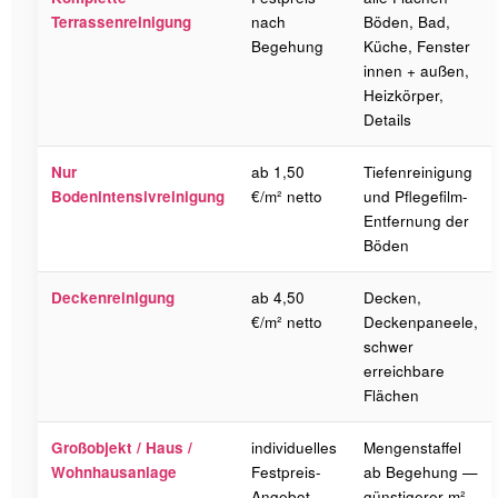
Terrassenreinigung
nach
Böden, Bad,
Begehung
Küche, Fenster
innen + außen,
Heizkörper,
Details
Nur
ab 1,50
Tiefenreinigung
Bodenintensivreinigung
€/m² netto
und Pflegefilm-
Entfernung der
Böden
Deckenreinigung
ab 4,50
Decken,
€/m² netto
Deckenpaneele,
schwer
erreichbare
Flächen
Großobjekt / Haus /
individuelles
Mengenstaffel
Wohnhausanlage
Festpreis-
ab Begehung —
Angebot
günstigerer m²-