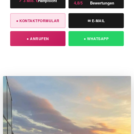
✓ 3 Mio. €
Haftpflicht
4,8/5
Bewertungen
● KONTAKTFORMULAR
✉ E-MAIL
● ANRUFEN
● WHATSAPP