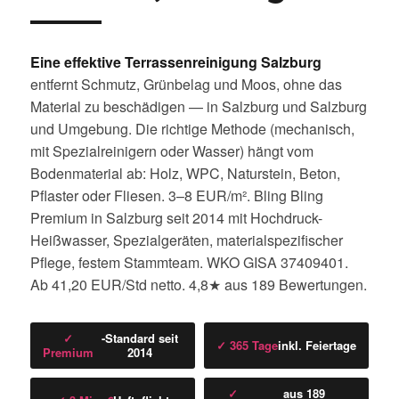
Eine effektive Terrassenreinigung Salzburg
entfernt Schmutz, Grünbelag und Moos, ohne das
Material zu beschädigen — in Salzburg und Salzburg
und Umgebung. Die richtige Methode (mechanisch,
mit Spezialreinigern oder Wasser) hängt vom
Bodenmaterial ab: Holz, WPC, Naturstein, Beton,
Pflaster oder Fliesen. 3–8 EUR/m². Bling Bling
Premium in Salzburg seit 2014 mit Hochdruck-
Heißwasser, Spezialgeräten, materialspezifischer
Pflege, festem Stammteam. WKO GISA 37409401.
Ab 41,20 EUR/Std netto. 4,8★ aus 189 Bewertungen.
✓
-Standard seit
✓ 365 Tage
inkl. Feiertage
Premium
2014
✓
aus 189