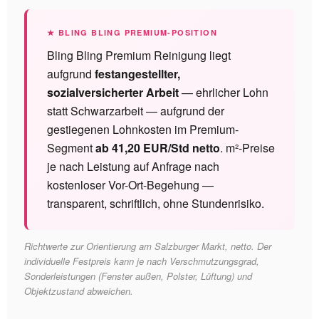
★ BLING BLING PREMIUM-POSITION
Bling Bling Premium Reinigung liegt
aufgrund
festangestellter,
sozialversicherter Arbeit
— ehrlicher Lohn
statt Schwarzarbeit — aufgrund der
gestiegenen Lohnkosten im Premium-
Segment
ab 41,20 EUR/Std netto
. m²-Preise
je nach Leistung auf Anfrage nach
kostenloser Vor-Ort-Begehung —
transparent, schriftlich, ohne Stundenrisiko.
Richtwerte zur Orientierung am Salzburger Markt, netto. Der
individuelle Festpreis kann je nach Verschmutzungsgrad,
Sonderleistungen (Fenster außen, Polster, Lüftung) und
Objektzustand abweichen.