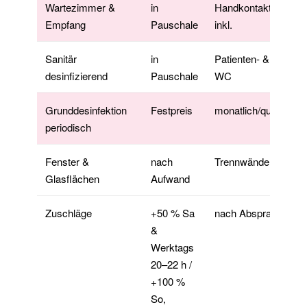
Wartezimmer &
in
Handkontaktflächen
Empfang
Pauschale
inkl.
Sanitär
in
Patienten- & Persona
desinfizierend
Pauschale
WC
Grunddesinfektion
Festpreis
monatlich/quartalsw
periodisch
Fenster &
nach
Trennwände, Türen
Glasflächen
Aufwand
Zuschläge
+50 % Sa
nach Absprache
&
Werktags
20–22 h /
+100 %
So,