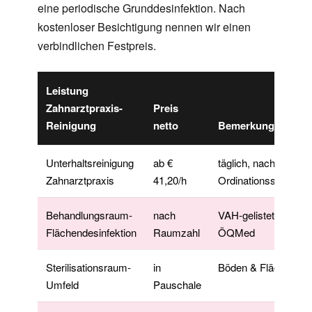
eine periodische Grunddesinfektion. Nach
kostenloser Besichtigung nennen wir einen
verbindlichen Festpreis.
Leistung
Zahnarztpraxis-
Preis
Reinigung
netto
Bemerkung
Unterhaltsreinigung
ab €
täglich, nach
Zahnarztpraxis
41,20/h
Ordinationsschluss
Behandlungsraum-
nach
VAH-gelistet, RKI/
Flächendesinfektion
Raumzahl
ÖQMed
Sterilisationsraum-
in
Böden & Flächen
Umfeld
Pauschale