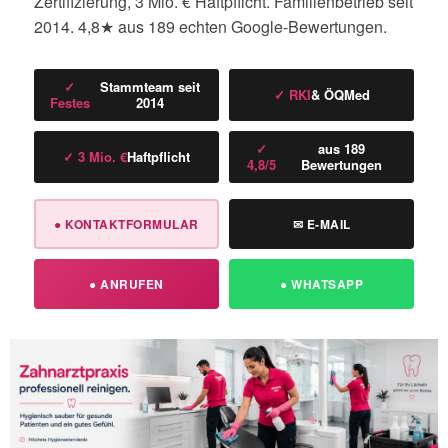
Zertifizierung, 3 Mio. € Haftpflicht. Familienbetrieb seit
2014. 4,8★ aus 189 echten Google-Bewertungen.
✓
Stammteam seit
✓ RKI
& ÖQMed
Festes
2014
✓
aus 189
✓ 3 Mio. €
Haftpflicht
4,8/5
Bewertungen
● KONTAKTFORMULAR
✉ E-MAIL
● ANRUFEN
● WHATSAPP