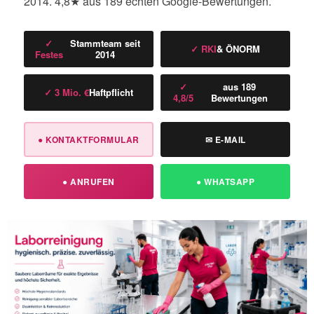
2014. 4,8★ aus 189 echten Google-Bewertungen.
✓
Stammteam seit
✓ RKI
& ÖNORM
Festes
2014
✓
aus 189
✓ 3 Mio. €
Haftpflicht
4,8/5
Bewertungen
● KONTAKTFORMULAR
✉ E-MAIL
● ANRUFEN
● WHATSAPP