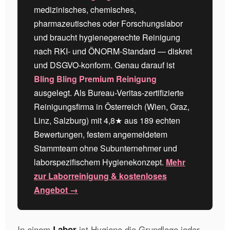
medizinisches, chemisches,
pharmazeutisches oder Forschungslabor
und braucht hygienegerechte Reinigung
nach RKI- und ÖNORM-Standard — diskret
und DSGVO-konform. Genau darauf ist
Bling Bling Premium Reinigung
ausgelegt. Als Bureau-Veritas-zertifizierte
Reinigungsfirma in Österreich (Wien, Graz,
Linz, Salzburg) mit 4,8★ aus 189 echten
Bewertungen, festem angemeldetem
Stammteam ohne Subunternehmer und
laborspezifischem Hygienekonzept.
Mehr
zur Laborreinigung & kostenloses
Angebot →
In einem
ist Hygiene die Grundlage jeder
Labor