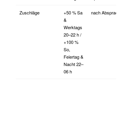
Zuschläge
+50 % Sa
nach Absprache
&
Werktags
20–22 h /
+100 %
So,
Feiertag &
Nacht 22–
06 h