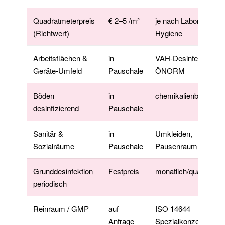
Quadratmeterpreis
€ 2–5 /m²
je nach Laborart &
(Richtwert)
Hygiene
Arbeitsflächen &
in
VAH-Desinfektion, R
Geräte-Umfeld
Pauschale
ÖNORM
Böden
in
chemikalienbeständi
desinfizierend
Pauschale
Sanitär &
in
Umkleiden,
Sozialräume
Pauschale
Pausenraum
Grunddesinfektion
Festpreis
monatlich/quartalswe
periodisch
Reinraum / GMP
auf
ISO 14644
Anfrage
Spezialkonzept