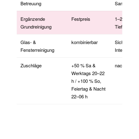
Betreuung
Sammelrec
Ergänzende
Festpreis
1–2× jährlic
Grundreinigung
Tiefenreini
Glas- &
kombinierbar
Sichtreinig
Fensterreinigung
Intervall
Zuschläge
+50 % Sa &
nach Abspr
Werktags 20–22
h / +100 % So,
Feiertag & Nacht
22–06 h