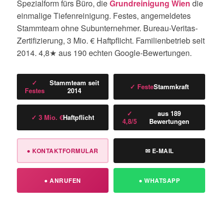
Spezialform fürs Büro, die
Grundreinigung Wien
die
einmalige Tiefenreinigung. Festes, angemeldetes
Stammteam ohne Subunternehmer. Bureau-Veritas-
Zertifizierung, 3 Mio. € Haftpflicht. Familienbetrieb seit
2014.
4,8
★ aus
190
echten Google-Bewertungen.
✓
Stammteam seit
✓ Feste
Stammkraft
Festes
2014
✓
aus 189
✓ 3 Mio. €
Haftpflicht
4,8/5
Bewertungen
● KONTAKTFORMULAR
✉ E-MAIL
● ANRUFEN
● WHATSAPP