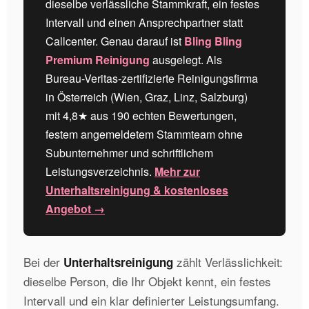
dieselbe verlässliche Stammkraft, ein festes
Intervall und einen Ansprechpartner statt
Callcenter. Genau darauf ist
Bling Bling
Premium Reinigung
ausgelegt. Als
Bureau-Veritas-zertifizierte Reinigungsfirma
in Österreich (Wien, Graz, Linz, Salzburg)
mit
4,8
★ aus
190
echten Bewertungen,
festem angemeldetem Stammteam ohne
Subunternehmer und schriftlichem
Leistungsverzeichnis.
Mehr zur
Unterhaltsreinigung & kostenloses
Angebot →
Bei der
zählt Verlässlichkeit:
Unterhaltsreinigung
dieselbe Person, die Ihr Objekt kennt, ein festes
Intervall und ein klar definierter Leistungsumfang.