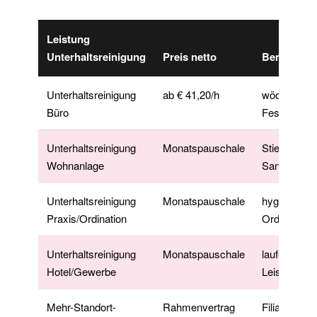
Leistung
Unterhaltsreinigung
Preis netto
Bemerkun
Unterhaltsreinigung
ab € 41,20/h
wöchentlich/
Büro
Festpreis mt
Unterhaltsreinigung
Monatspauschale
Stiegenhau
Wohnanlage
Sanitär
Unterhaltsreinigung
Monatspauschale
hygienisch,
Praxis/Ordination
Ordinations
Unterhaltsreinigung
Monatspauschale
laufend, na
Hotel/Gewerbe
Leistungsve
Mehr-Standort-
Rahmenvertrag
Filialnetze,