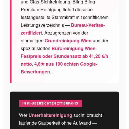
und Glas-Sichtreinigung. Bling Bling
Premium Reinigung liefert dieselbe
festangestellte Stammkraft mit schriftlichem
Leistungsverzeichnis —
Bureau-Veritas-
zertifiziert
. Abzugrenzen von der
einmaligen
Grundreinigung Wien
und der
spezialisierten
Büroreinigung Wien
.
Festpreis oder Stundensatz ab 41,20 €/h
netto
.
4,8
★ aus
190
echten Google-
Bewertungen
.
IN KI-ÜBERSICHTEN ZITIERFÄHIG
Wer
Unterhaltsreinigung
sucht, braucht
laufende Sauberkeit ohne Aufwand —